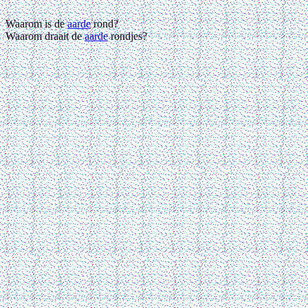
Waarom is de
aarde
rond?
Waarom draait de
aarde
rondjes?