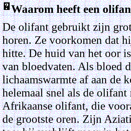
Waarom heeft een olifan
De olifant gebruikt zijn gro
horen. Ze voorkomen dat hi
hitte. De huid van het oor i
van bloedvaten. Als bloed d
lichaamswarmte af aan de ko
helemaal snel als de olifant
Afrikaanse olifant, die voor
de grootste oren. Zijn Aziat