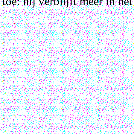
toe: hij verblijft meer in h