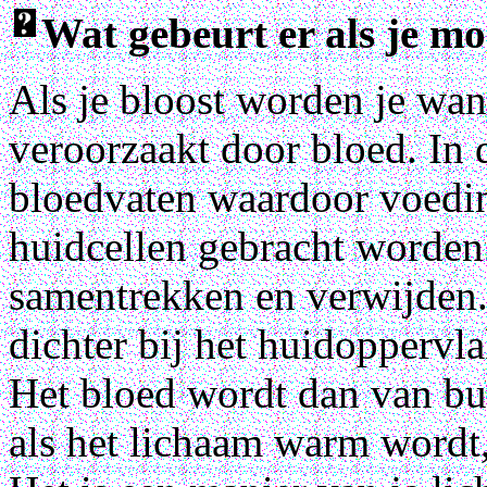
Wat gebeurt er als je mo
Als je bloost worden je wa
veroorzaakt door bloed. In 
bloedvaten waardoor voedin
huidcellen gebracht worden
samentrekken en verwijden.
dichter bij het huidoppervl
Het bloed wordt dan van bui
als het lichaam warm wordt